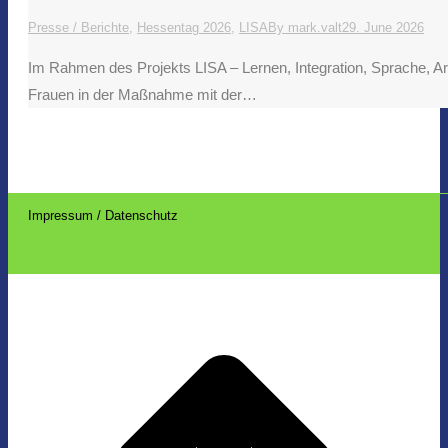
Presse / Berichte
,
Hessentag 2026
,
LISA
By
mark.valt
29. June 2026
Im Rahmen des Projekts LISA – Lernen, Integration, Sprache, A
Frauen in der Maßnahme mit der…
Impressum / Datenschutz