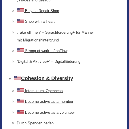
(‘Wages and Bread’)
Bicycle Repair Shop
Shop with a Heart
„Take off men“ – Sprachförderung+ für Männer
mit Migrationshintergrund
Strong at work – JobFlow
“Digital & Aktiv 55+” – Digitalförderung
Cohesion & Diversity
Intercultural Openness
Become active as a member
Become active as a volunteer
Durch Spenden helfen