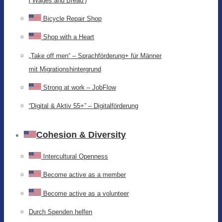
(‘Wages and Bread’)
Bicycle Repair Shop
Shop with a Heart
„Take off men“ – Sprachförderung+ für Männer
mit Migrationshintergrund
Strong at work – JobFlow
“Digital & Aktiv 55+” – Digitalförderung
Cohesion & Diversity
Intercultural Openness
Become active as a member
Become active as a volunteer
Durch Spenden helfen