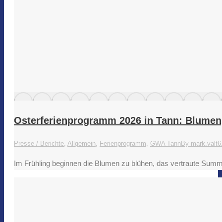
Osterferienprogramm 2026 in Tann: Blumen,
Presse / Berichte
,
Allgemein
,
Ferienprogramm
,
GWA Tann
By
mark.valt
6
Im Frühling beginnen die Blumen zu blühen, das vertraute Summ