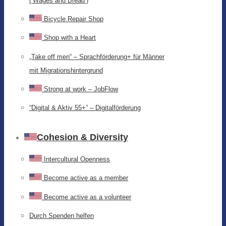
(‘Wages and Bread’)
Bicycle Repair Shop
Shop with a Heart
„Take off men“ – Sprachförderung+ für Männer
mit Migrationshintergrund
Strong at work – JobFlow
“Digital & Aktiv 55+” – Digitalförderung
Cohesion & Diversity
Intercultural Openness
Become active as a member
Become active as a volunteer
Durch Spenden helfen