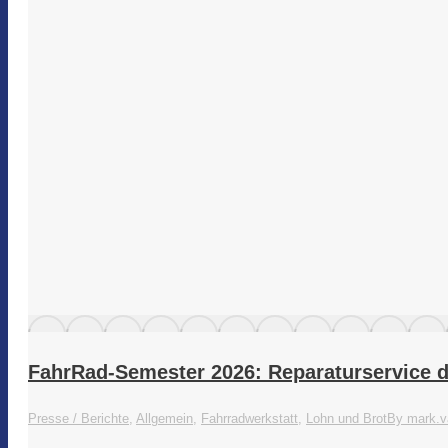
FahrRad-Semester 2026: Reparaturservice 
Presse / Berichte
,
Allgemein
,
Fahrradwerkstatt
,
Lohn und Brot
By
mark.v