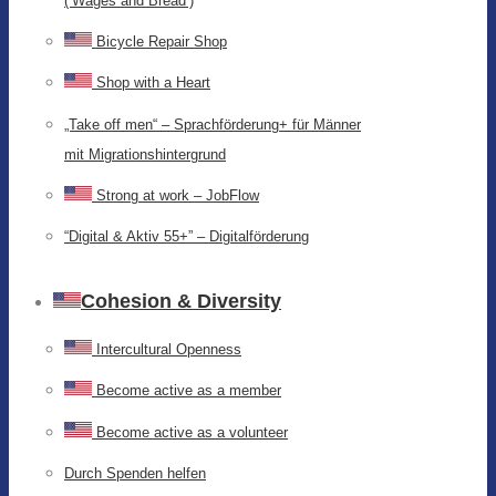
(‘Wages and Bread’)
Bicycle Repair Shop
Shop with a Heart
„Take off men“ – Sprachförderung+ für Männer
mit Migrationshintergrund
Strong at work – JobFlow
“Digital & Aktiv 55+” – Digitalförderung
Cohesion & Diversity
Intercultural Openness
Become active as a member
Become active as a volunteer
Durch Spenden helfen