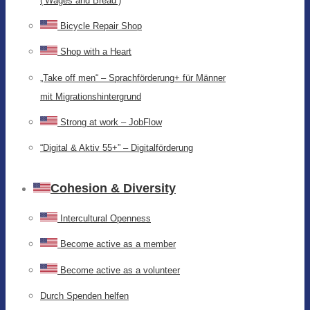
(‘Wages and Bread’)
Bicycle Repair Shop
Shop with a Heart
„Take off men“ – Sprachförderung+ für Männer
mit Migrationshintergrund
Strong at work – JobFlow
“Digital & Aktiv 55+” – Digitalförderung
Cohesion & Diversity
Intercultural Openness
Become active as a member
Become active as a volunteer
Durch Spenden helfen