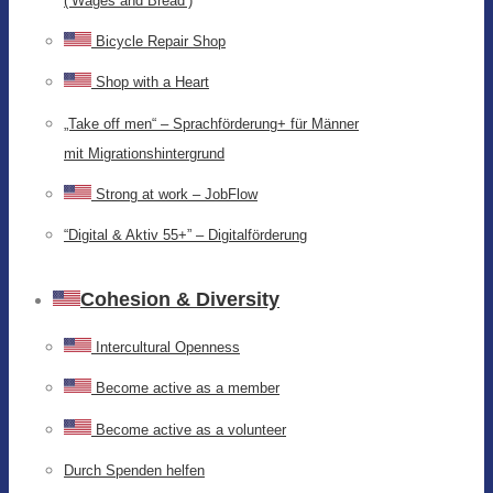
(‘Wages and Bread’)
Bicycle Repair Shop
Shop with a Heart
„Take off men“ – Sprachförderung+ für Männer
mit Migrationshintergrund
Strong at work – JobFlow
“Digital & Aktiv 55+” – Digitalförderung
Cohesion & Diversity
Intercultural Openness
Become active as a member
Become active as a volunteer
Durch Spenden helfen