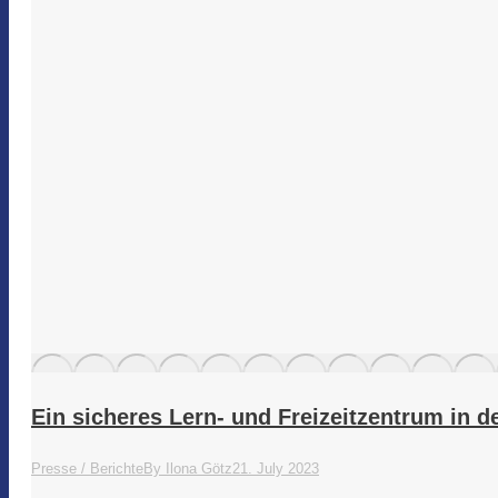
Ein sicheres Lern- und Freizeitzentrum in d
Presse / Berichte
By
Ilona Götz
21. July 2023