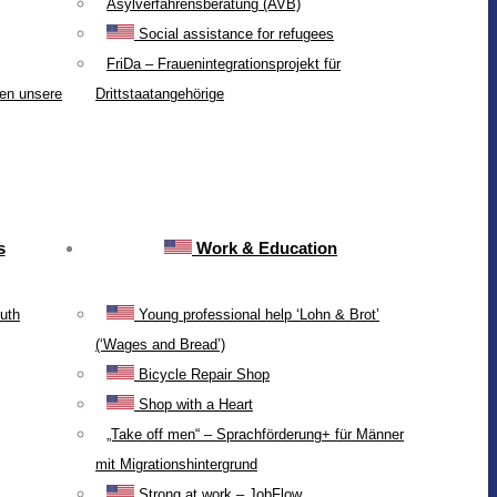
Asylverfahrensberatung (AVB)
Social assistance for refugees
FriDa – Frauenintegrationsprojekt für
ten unsere
Drittstaatangehörige
s
Work & Education
uth
Young professional help ‘Lohn & Brot’
(‘Wages and Bread’)
Bicycle Repair Shop
Shop with a Heart
„Take off men“ – Sprachförderung+ für Männer
mit Migrationshintergrund
Strong at work – JobFlow