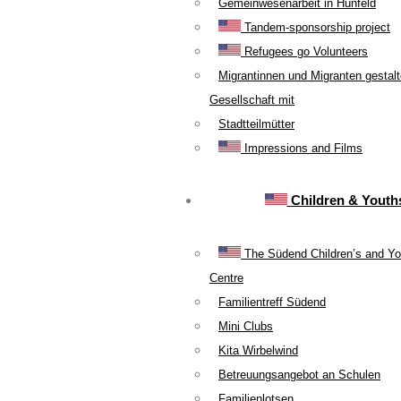
Gemeinwesenarbeit in Hünfeld
Tandem-sponsorship project
Refugees go Volunteers
Migrantinnen und Migranten gestal
Gesellschaft mit
Stadtteilmütter
Impressions and Films
Children & Youth
The Südend Children’s and Yo
Centre
Familientreff Südend
Mini Clubs
Kita Wirbelwind
Betreuungsangebot an Schulen
Familienlotsen