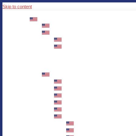
Skip to content
ABOUT US
Mission – Values – Sustainability
100 years AWO in Germany
The District’s Greetings
Founding and history
Fotowettbewerb “Zeige Herz”
Historische Nähstube / Verkaufsaktion
Videos zum Jubiläum
75 years AWO Fulda
Let us tell you what has happened in 7
Milestones
Anniversary Exhibition in Fulda Castle
Anniversary Exhibition/Framework P
Painting Competition “AWO AND ME”
Walk through Fulda and learn about 
Station 1: Erna Hosemans’s Apar
Station 2: AWO’s Office as of 19