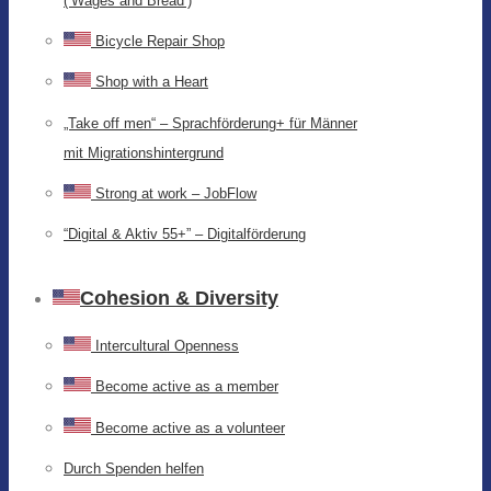
(‘Wages and Bread’)
Bicycle Repair Shop
Shop with a Heart
„Take off men“ – Sprachförderung+ für Männer
mit Migrationshintergrund
Strong at work – JobFlow
“Digital & Aktiv 55+” – Digitalförderung
Cohesion & Diversity
Intercultural Openness
Become active as a member
Become active as a volunteer
Durch Spenden helfen