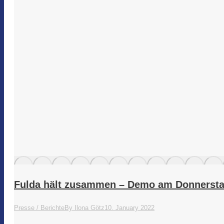
Fulda hält zusammen – Demo am Donnerst
Presse / Berichte
By
Ilona Götz
10. January 2022