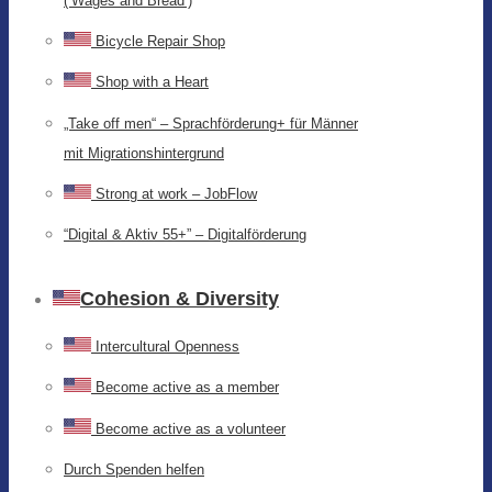
(‘Wages and Bread’)
Bicycle Repair Shop
Shop with a Heart
„Take off men“ – Sprachförderung+ für Männer
mit Migrationshintergrund
Strong at work – JobFlow
“Digital & Aktiv 55+” – Digitalförderung
Cohesion & Diversity
Intercultural Openness
Become active as a member
Become active as a volunteer
Durch Spenden helfen