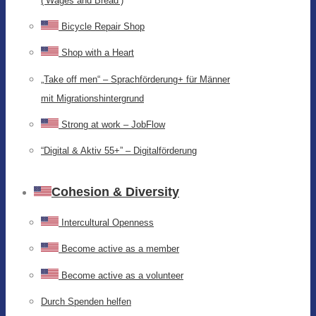
(‘Wages and Bread’)
Bicycle Repair Shop
Shop with a Heart
„Take off men“ – Sprachförderung+ für Männer
mit Migrationshintergrund
Strong at work – JobFlow
“Digital & Aktiv 55+” – Digitalförderung
Cohesion & Diversity
Intercultural Openness
Become active as a member
Become active as a volunteer
Durch Spenden helfen