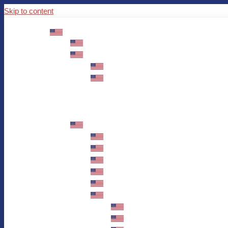
Skip to content
ABOUT US
Mission – Values – Sustainability
100 years AWO in Germany
The District’s Greetings
Founding and history
Fotowettbewerb “Zeige Herz”
Historische Nähstube / Verkaufsaktion
Videos zum Jubiläum
75 years AWO Fulda
Let us tell you what has happened in 7
Milestones
Anniversary Exhibition in Fulda Castle
Anniversary Exhibition/Framework P
Painting Competition “AWO AND ME”
Walk through Fulda and learn about 
Station 1: Erna Hosemans’s Apar
Station 2: AWO’s Office as of 19