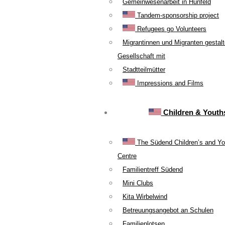
Gemeinwesenarbeit in Hünfeld
Tandem-sponsorship project
Refugees go Volunteers
Migrantinnen und Migranten gestal
Gesellschaft mit
Stadtteilmütter
Impressions and Films
Children & Youth
The Südend Children’s and Yo
Centre
Familientreff Südend
Mini Clubs
Kita Wirbelwind
Betreuungsangebot an Schulen
Familienlotsen