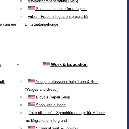
Asylverfahrensberatung (AVB)
Social assistance for refugees
FriDa – Frauenintegrationsprojekt für
ten unsere
Drittstaatangehörige
s
Work & Education
uth
Young professional help ‘Lohn & Brot’
(‘Wages and Bread’)
Bicycle Repair Shop
Shop with a Heart
„Take off men“ – Sprachförderung+ für Männer
mit Migrationshintergrund
Strong at work – JobFlow