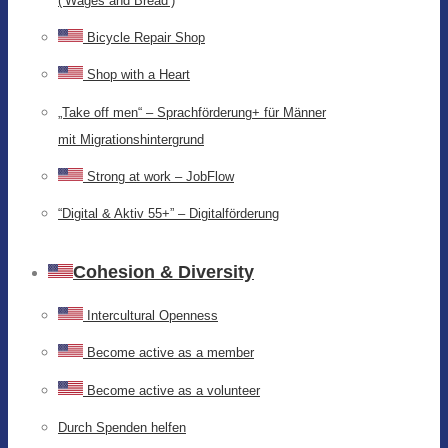
(‘Wages and Bread’)
Bicycle Repair Shop
Shop with a Heart
„Take off men“ – Sprachförderung+ für Männer
mit Migrationshintergrund
Strong at work – JobFlow
“Digital & Aktiv 55+” – Digitalförderung
Cohesion & Diversity
Intercultural Openness
Become active as a member
Become active as a volunteer
Durch Spenden helfen