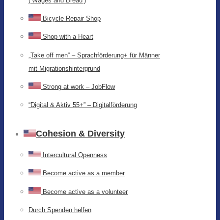
(‘Wages and Bread’)
Bicycle Repair Shop
Shop with a Heart
„Take off men“ – Sprachförderung+ für Männer
mit Migrationshintergrund
Strong at work – JobFlow
“Digital & Aktiv 55+” – Digitalförderung
Cohesion & Diversity
Intercultural Openness
Become active as a member
Become active as a volunteer
Durch Spenden helfen