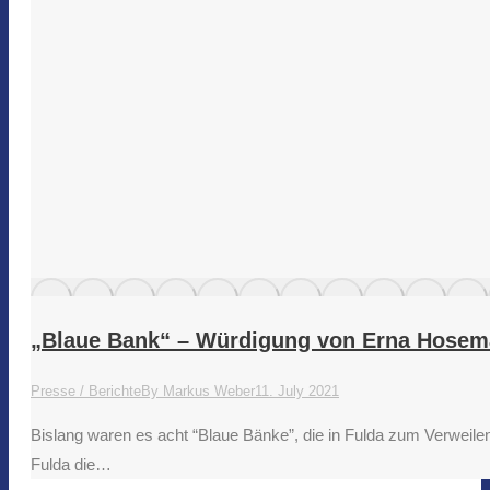
„Blaue Bank“ – Würdigung von Erna Hoseman
Presse / Berichte
By
Markus Weber
11. July 2021
Bislang waren es acht “Blaue Bänke”, die in Fulda zum Verweil
Fulda die…