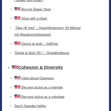
(‘Wages and Bread’)
Bicycle Repair Shop
Shop with a Heart
„Take off men“ – Sprachförderung+ für Männer
mit Migrationshintergrund
Strong at work – JobFlow
“Digital & Aktiv 55+” – Digitalförderung
Cohesion & Diversity
Intercultural Openness
Become active as a member
Become active as a volunteer
Durch Spenden helfen