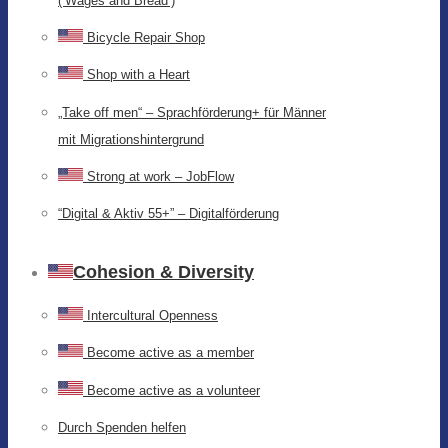
(‘Wages and Bread’)
Bicycle Repair Shop
Shop with a Heart
„Take off men“ – Sprachförderung+ für Männer
mit Migrationshintergrund
Strong at work – JobFlow
“Digital & Aktiv 55+” – Digitalförderung
Cohesion & Diversity
Intercultural Openness
Become active as a member
Become active as a volunteer
Durch Spenden helfen