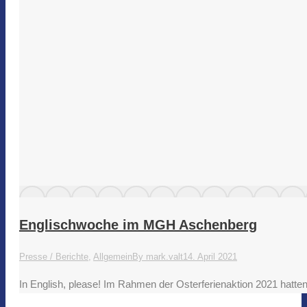
Englischwoche im MGH Aschenberg
Presse / Berichte
,
Allgemein
By
mark.valt
14. April 2021
In English, please! Im Rahmen der Osterferienaktion 2021 hatte