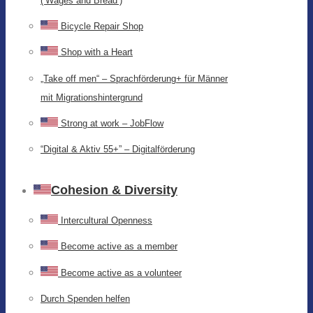
(‘Wages and Bread’)
Bicycle Repair Shop
Shop with a Heart
„Take off men“ – Sprachförderung+ für Männer
mit Migrationshintergrund
Strong at work – JobFlow
“Digital & Aktiv 55+” – Digitalförderung
Cohesion & Diversity
Intercultural Openness
Become active as a member
Become active as a volunteer
Durch Spenden helfen