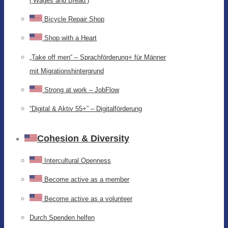
(‘Wages and Bread’)
Bicycle Repair Shop
Shop with a Heart
„Take off men“ – Sprachförderung+ für Männer
mit Migrationshintergrund
Strong at work – JobFlow
“Digital & Aktiv 55+” – Digitalförderung
Cohesion & Diversity
Intercultural Openness
Become active as a member
Become active as a volunteer
Durch Spenden helfen