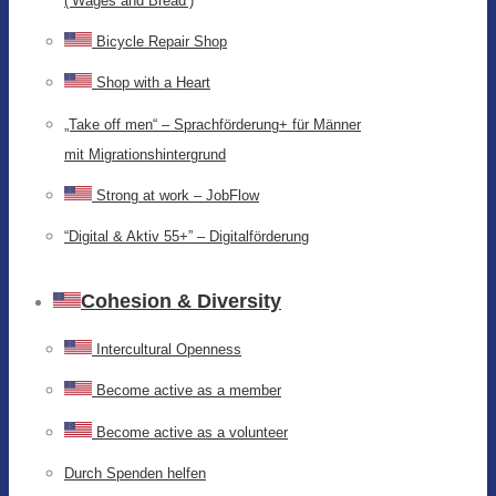
(‘Wages and Bread’)
Bicycle Repair Shop
Shop with a Heart
„Take off men“ – Sprachförderung+ für Männer
mit Migrationshintergrund
Strong at work – JobFlow
“Digital & Aktiv 55+” – Digitalförderung
Cohesion & Diversity
Intercultural Openness
Become active as a member
Become active as a volunteer
Durch Spenden helfen