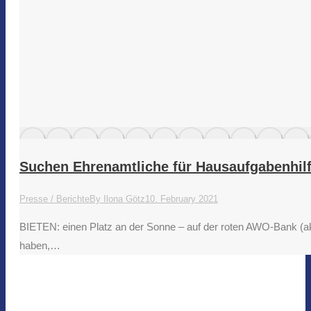
Suchen Ehrenamtliche für Hausaufgabenhil
Presse / Berichte
By
Ilona Götz
10. February 2021
BIETEN: einen Platz an der Sonne – auf der roten AWO-Bank (a
haben,…