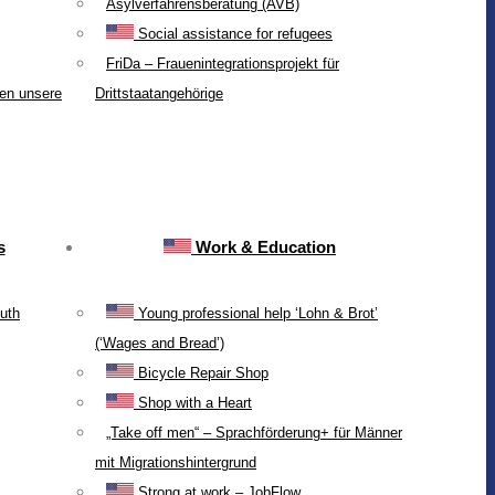
Asylverfahrensberatung (AVB)
Social assistance for refugees
FriDa – Frauenintegrationsprojekt für
ten unsere
Drittstaatangehörige
s
Work & Education
uth
Young professional help ‘Lohn & Brot’
(‘Wages and Bread’)
Bicycle Repair Shop
Shop with a Heart
„Take off men“ – Sprachförderung+ für Männer
mit Migrationshintergrund
Strong at work – JobFlow