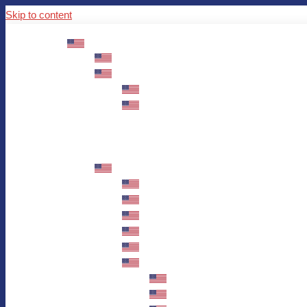
Skip to content
ABOUT US
Mission – Values – Sustainability
100 years AWO in Germany
The District’s Greetings
Founding and history
Fotowettbewerb “Zeige Herz”
Historische Nähstube / Verkaufsaktion
Videos zum Jubiläum
75 years AWO Fulda
Let us tell you what has happened in 7
Milestones
Anniversary Exhibition in Fulda Castle
Anniversary Exhibition/Framework P
Painting Competition “AWO AND ME”
Walk through Fulda and learn about 
Station 1: Erna Hosemans’s Apar
Station 2: AWO’s Office as of 19