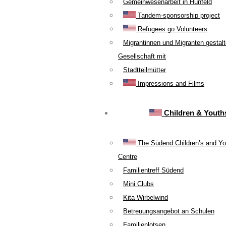
Gemeinwesenarbeit in Hünfeld
Tandem-sponsorship project
Refugees go Volunteers
Migrantinnen und Migranten gestal
Gesellschaft mit
Stadtteilmütter
Impressions and Films
Children & Youth
The Südend Children’s and Yo
Centre
Familientreff Südend
Mini Clubs
Kita Wirbelwind
Betreuungsangebot an Schulen
Familienlotsen