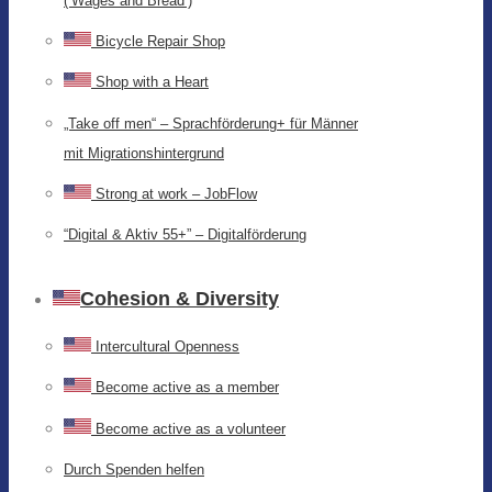
(‘Wages and Bread’)
Bicycle Repair Shop
Shop with a Heart
„Take off men“ – Sprachförderung+ für Männer
mit Migrationshintergrund
Strong at work – JobFlow
“Digital & Aktiv 55+” – Digitalförderung
Cohesion & Diversity
Intercultural Openness
Become active as a member
Become active as a volunteer
Durch Spenden helfen