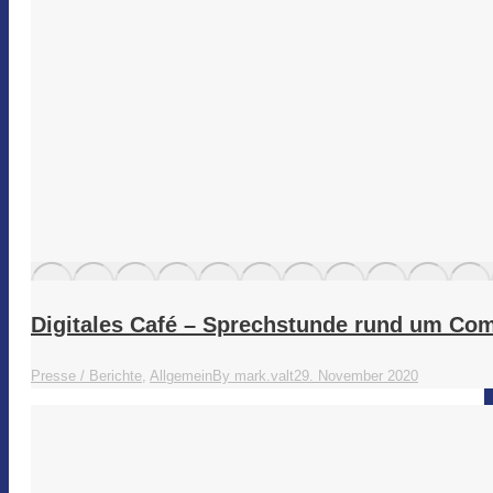
Digitales Café – Sprechstunde rund um Co
Presse / Berichte
,
Allgemein
By
mark.valt
29. November 2020