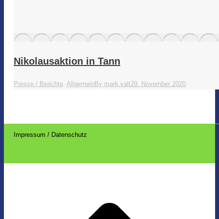
Nikolausaktion in Tann
Presse / Berichte
,
Allgemein
By
mark.valt
29. November 2020
Impressum / Datenschutz