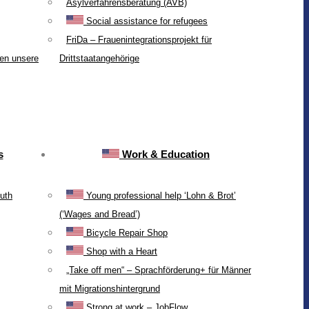
Asylverfahrensberatung (AVB)
Social assistance for refugees
FriDa – Frauenintegrationsprojekt für
ten unsere
Drittstaatangehörige
s
Work & Education
uth
Young professional help ‘Lohn & Brot’
(‘Wages and Bread’)
Bicycle Repair Shop
Shop with a Heart
„Take off men“ – Sprachförderung+ für Männer
mit Migrationshintergrund
Strong at work – JobFlow