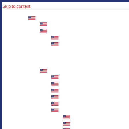
Skip to content
ABOUT US
Mission – Values – Sustainability
100 years AWO in Germany
The District’s Greetings
Founding and history
Fotowettbewerb “Zeige Herz”
Historische Nähstube / Verkaufsaktion
Videos zum Jubiläum
75 years AWO Fulda
Let us tell you what has happened in 7
Milestones
Anniversary Exhibition in Fulda Castle
Anniversary Exhibition/Framework P
Painting Competition “AWO AND ME”
Walk through Fulda and learn about 
Station 1: Erna Hosemans’s Apar
Station 2: AWO’s Office as of 19