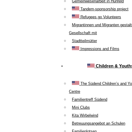
Gemeinwesenarbeit in Hünfeld
Tandem-sponsorship project
Refugees go Volunteers
Migrantinnen und Migranten gestal
Gesellschaft mit
Stadtteilmütter
Impressions and Films
Children & Youth
The Südend Children’s and Yo
Centre
Familientreff Südend
Mini Clubs
Kita Wirbelwind
Betreuungsangebot an Schulen
Familienlotsen