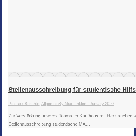
Stellenausschreibung für studentische Hilf
Presse / Berichte
,
Allgemein
By
Max Finkler
9. January 2020
Zur Verstärkung unseres Teams im Kaufhaus mit Herz suchen wir ab
Stellenausschreibung studentische MA…