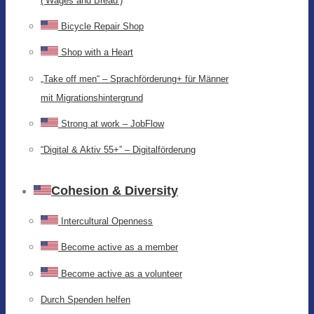
(‘Wages and Bread’)
Bicycle Repair Shop
Shop with a Heart
„Take off men“ – Sprachförderung+ für Männer
mit Migrationshintergrund
Strong at work – JobFlow
“Digital & Aktiv 55+” – Digitalförderung
Cohesion & Diversity
Intercultural Openness
Become active as a member
Become active as a volunteer
Durch Spenden helfen