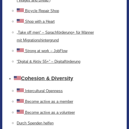
(‘Wages and Bread’)
Bicycle Repair Shop
Shop with a Heart
„Take off men“ – Sprachförderung+ für Männer
mit Migrationshintergrund
Strong at work – JobFlow
“Digital & Aktiv 55+” – Digitalförderung
Cohesion & Diversity
Intercultural Openness
Become active as a member
Become active as a volunteer
Durch Spenden helfen