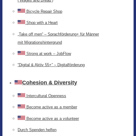
(‘Wages and Bread’)
Bicycle Repair Shop
Shop with a Heart
„Take off men“ – Sprachförderung+ für Männer
mit Migrationshintergrund
Strong at work – JobFlow
“Digital & Aktiv 55+” – Digitalförderung
Cohesion & Diversity
Intercultural Openness
Become active as a member
Become active as a volunteer
Durch Spenden helfen