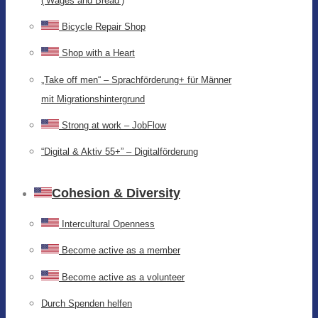
(‘Wages and Bread’)
Bicycle Repair Shop
Shop with a Heart
„Take off men“ – Sprachförderung+ für Männer
mit Migrationshintergrund
Strong at work – JobFlow
“Digital & Aktiv 55+” – Digitalförderung
Cohesion & Diversity
Intercultural Openness
Become active as a member
Become active as a volunteer
Durch Spenden helfen