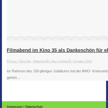
Filmabend im Kino 35 als Dankeschön für 
Presse / Berichte
,
Allgemein
By
Max Finkler
29. October 2019
Im Rahmen des 100-jährigen Jubiläums lud der AWO- Kreisverband 
gehört…
Impressum / Datenschutz