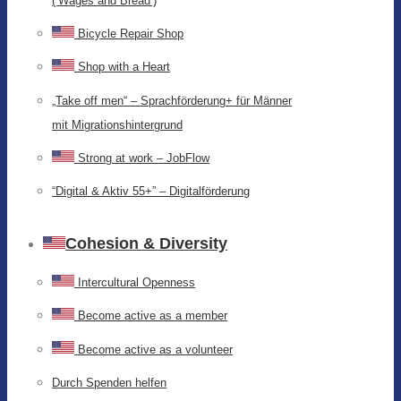
(‘Wages and Bread’)
Bicycle Repair Shop
Shop with a Heart
„Take off men“ – Sprachförderung+ für Männer
mit Migrationshintergrund
Strong at work – JobFlow
“Digital & Aktiv 55+” – Digitalförderung
Cohesion & Diversity
Intercultural Openness
Become active as a member
Become active as a volunteer
Durch Spenden helfen