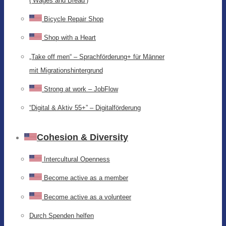
(‘Wages and Bread’)
Bicycle Repair Shop
Shop with a Heart
„Take off men“ – Sprachförderung+ für Männer
mit Migrationshintergrund
Strong at work – JobFlow
“Digital & Aktiv 55+” – Digitalförderung
Cohesion & Diversity
Intercultural Openness
Become active as a member
Become active as a volunteer
Durch Spenden helfen