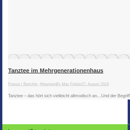
Tanztee im Mehrgenerationenhaus
Presse / Berichte
,
Allgemein
By
Max Finkler
27. August 2019
Tanztee – das hört sich vielleicht altmodisch an…Und der Begriff