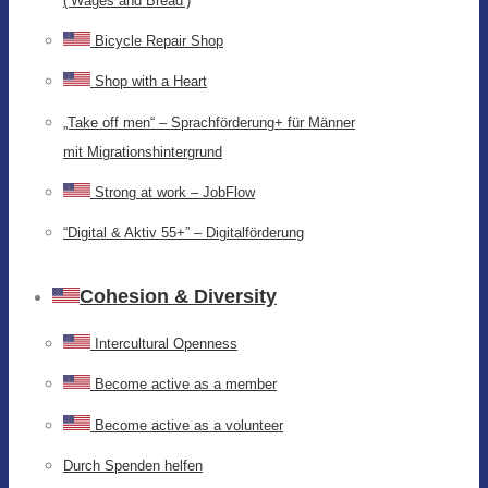
(‘Wages and Bread’)
Bicycle Repair Shop
Shop with a Heart
„Take off men“ – Sprachförderung+ für Männer
mit Migrationshintergrund
Strong at work – JobFlow
“Digital & Aktiv 55+” – Digitalförderung
Cohesion & Diversity
Intercultural Openness
Become active as a member
Become active as a volunteer
Durch Spenden helfen